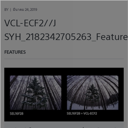
Skip
to
BY
มีนาคม 24, 2019
content
VCL-ECF2//J
SYH_2182342705263_Feature
FEATURES