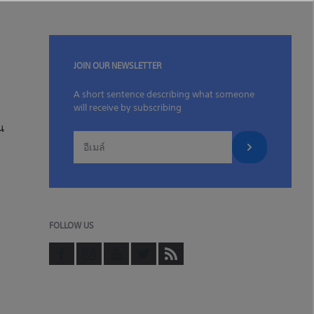
JOIN OUR NEWSLETTER
A short sentence describing what someone
will receive by subscribing
น
FOLLOW US