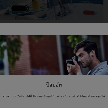
รออกแบบทนน้ำ
ทุกที่ ทุกเวลา
ว่าคุณจะกำลังฟังเพลงอยู่ใน
SRS-XB20 มีขนาดกระทัดรัด
มหรือกลางแจ้ง คุณสามารถ
และไร้สาย จึงง่ายต่อการ
อนคลายได้อย่างสบายใจ
เคลื่อนย้าย ด้วยระยะเวลาการ
ราะลำโพงไร้สายทนน้ำ
ใช้งานแบตเตอรี่ที่ยาวนานและ
ดับ IPX5
พื้นผิวทนน้ำ คุณจึงสามารถ
หยิบไปวางได้ทุกที่
ป๊อปอัพ
คุณสามารถใช้ป๊อปอัปนี้เพื่อแสดงข้อมูลที่มีประโยชน์บางอย่างให้กับลูกค้าของคุณได้.