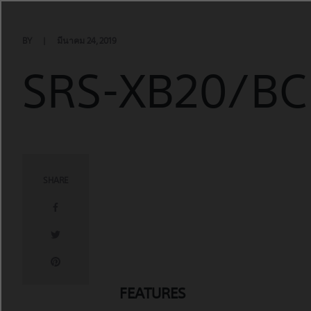
Skip
to
content
BY
มีนาคม 24, 2019
SRS-XB20/BC
SHARE
FEATURES