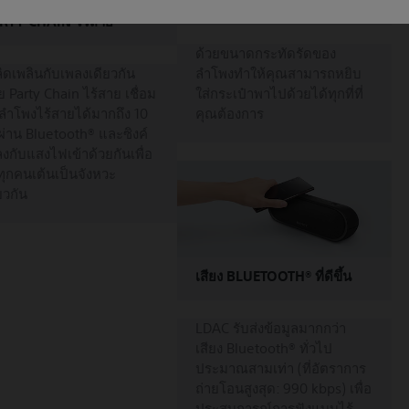
เสียงเพลงดังกระหึ่มด้วย
การออกแบบที่เล็กและเบา
RTY CHAIN ไร้สาย
ด้วยขนาดกระทัดรัดของ
ิดเพลินกับเพลงเดียวกัน
ลำโพงทำให้คุณสามารถหยิบ
ย Party Chain ไร้สาย เชื่อม
ใส่กระเป๋าพาไปด้วยได้ทุกที่ที่
ลำโพงไร้สายได้มากถึง 10
คุณต้องการ
ผ่าน Bluetooth® และซิงค์
งกับแสงไฟเข้าด้วยกันเพื่อ
ทุกคนเต้นเป็นจังหวะ
ยวกัน
เสียง BLUETOOTH® ที่ดีขึ้น
LDAC รับส่งข้อมูลมากกว่า
เสียง Bluetooth® ทั่วไป
ประมาณสามเท่า (ที่อัตราการ
ถ่ายโอนสูงสุด: 990 kbps) เพื่อ
ประสบการณ์การฟังแบบไร้