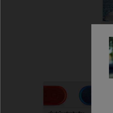
กา
ไม่
ร่
ผ่
เพ
ระ