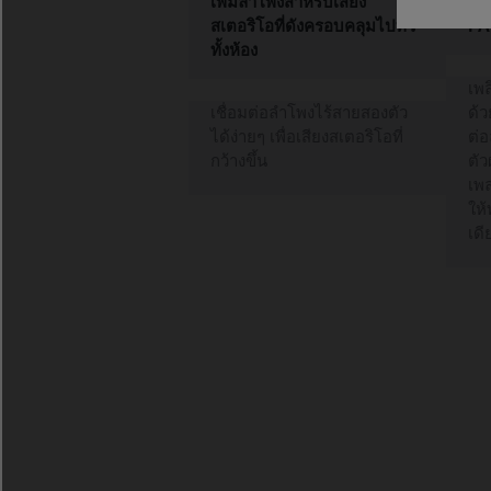
เพิ่มลำโพงสำหรับเสียง
ให้
สเตอริโอที่ดังครอบคลุมไปทั่ว
PA
ทั้งห้อง
เพล
เชื่อมต่อลำโพงไร้สายสองตัว
ด้ว
ได้ง่ายๆ เพื่อเสียงสเตอริโอที่
ต่อ
กว้างขึ้น
ตัว
เพล
ให้
เดี