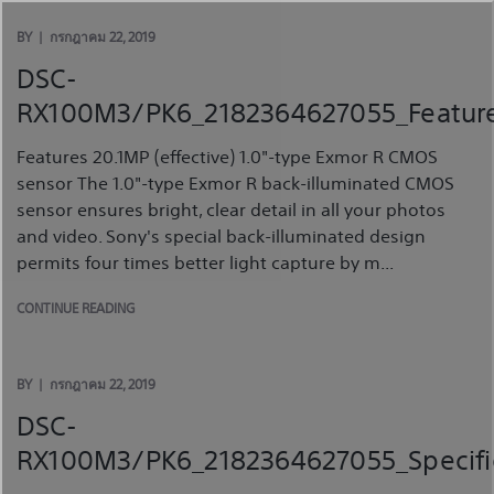
Skip
to
BY
กรกฎาคม 22, 2019
content
DSC-
RX100M3/PK6_2182364627055_Featur
Features 20.1MP (effective) 1.0"-type Exmor R CMOS
sensor The 1.0"-type Exmor R back-illuminated CMOS
sensor ensures bright, clear detail in all your photos
and video. Sony's special back-illuminated design
permits four times better light capture by m...
CONTINUE READING
BY
กรกฎาคม 22, 2019
DSC-
RX100M3/PK6_2182364627055_Specifi