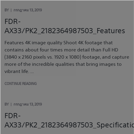
Skip
to
BY
กรกฎาคม 13, 2019
content
FDR-
AX33/PK2_2182364987503_Features
Features 4K image quality Shoot 4K footage that
contains about four times more detail than Full HD
(3840 x 2160 pixels vs. 1920 x 1080) footage, and capture
more of the incredible qualities that bring images to
vibrant life. ...
CONTINUE READING
BY
กรกฎาคม 13, 2019
FDR-
AX33/PK2_2182364987503_Specificati