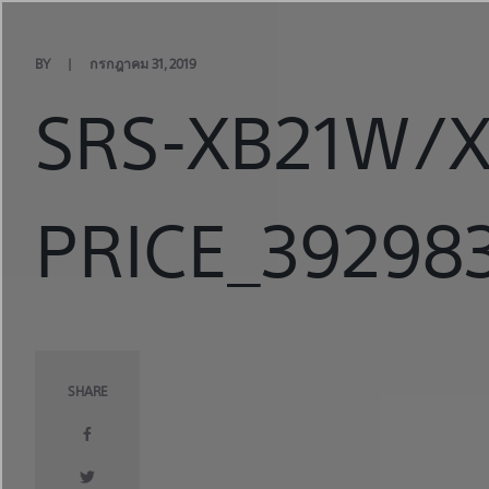
Skip
to
content
BY
กรกฎาคม 31, 2019
SRS-XB21W/X
PRICE_392983
SHARE