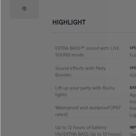
HIGHLIGHT
EXTRA BASS™ sound with LIVE
SP
SOUND mode
Ful
Sound effects with Party
SPE
Booster.
4
Lift up your party with flashy
BAT
lights
Ap
mo
Waterproof and dustproof (IP67
ho
rated)
Lig
Up to 12 hours of battery
IN
life(EXTRA BASS:Up to 10 hours)
Ste